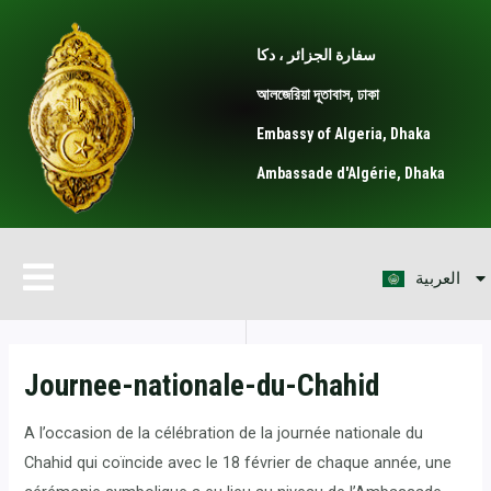
Skip
Post
to
navigation
سفارة الجزائر ، دكا
content
আলজেরিয়া দূতাবাস, ঢাকা
Embassy of Algeria, Dhaka
Ambassade d'Algérie, Dhaka
বাংলা
Menu
العربية
English
Journee-nationale-du-Chahid
A l’occasion de la célébration de la journée nationale du
Chahid qui coïncide avec le 18 février de chaque année, une