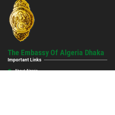
The Embassy Of Algeria Dhaka
Important Links
About Algeria
Dambassadeur CV
Embassy Staff
Bilateral Relationship