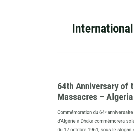
Internationa
64th
Anniversary
64th Anniversary of 
of
Massacres – Algeria
the
17
October
Commémoration du 64ᵉ anniversaire
1961
d’Algérie à Dhaka commémorera sole
Massacres
du 17 octobre 1961, sous le slogan 