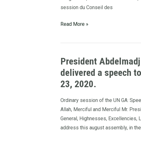
bangladais
session du Conseil des
Read More »
President Abdelmadj
President
Abdelmadjid
delivered a speech t
TEBBOUNE
23, 2020.
of
the
Ordinary session of the UN GA: Spe
Republic
Allah, Merciful and Merciful Mr. Pre
delivered
General, Highnesses, Excellencies, L
a
address this august assembly, in the
speech