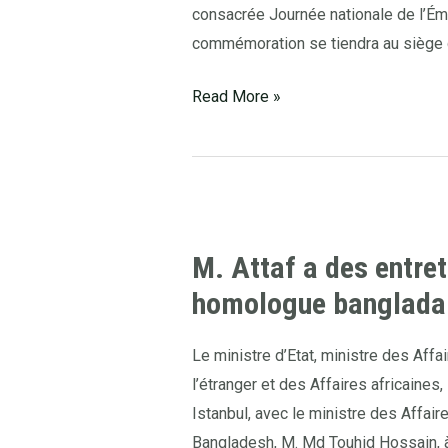
–
consacrée Journée nationale de l’Ém
Algeria
commémoration se tiendra au siège 
Embassy,
Read More »
Dhaka
M.
Attaf
M. Attaf a des entret
a
homologue banglada
des
entretiens
bilatéraux
Le ministre d’Etat, ministre des Aff
avec
l’étranger et des Affaires africaines
son
Istanbul, avec le ministre des Affai
homologue
Bangladesh, M. Md Touhid Hossain, à 