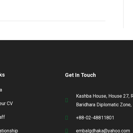
ks
Get In Touch
a
Kashba House, House 27, R
ur CV
Baridhara Diplomatic Zone,
aff
+88-02-48811801
lationship
embalgdhaka@yahoo.com