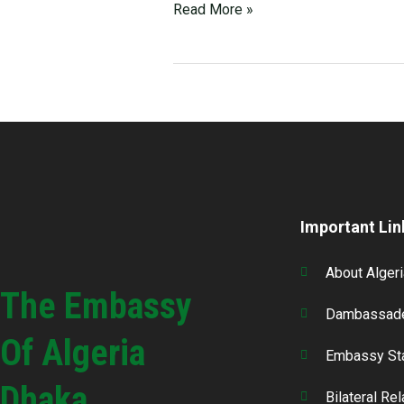
to
Read More »
the
UN
/
GA
on
September
23,
2020.
Important Lin
About Algeri
The Embassy
Dambassade
Of Algeria
Embassy St
Dhaka
Bilateral Re