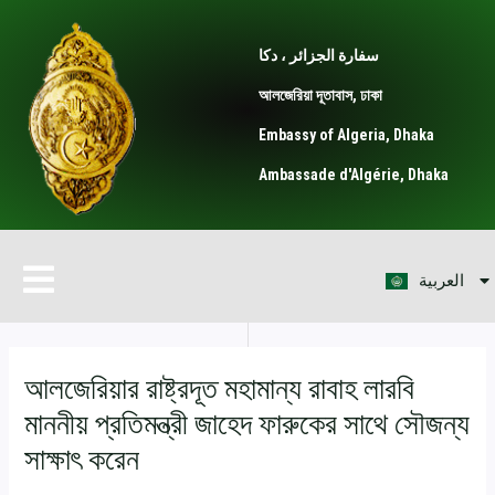
Skip
Post
to
navigation
سفارة الجزائر ، دكا
content
আলজেরিয়া দূতাবাস, ঢাকা
Embassy of Algeria, Dhaka
Ambassade d'Algérie, Dhaka
Français
Menu
العربية
English
আলজেরিয়ার রাষ্ট্রদূত মহামান্য রাবাহ লারবি
মাননীয় প্রতিমন্ত্রী জাহেদ ফারুকের সাথে সৌজন্য
সাক্ষাৎ করেন