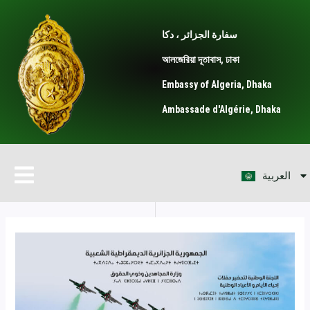
Skip
Post
to
navigation
سفارة الجزائر ، دكا
content
আলজেরিয়া দূতাবাস, ঢাকা
Embassy of Algeria, Dhaka
Ambassade d'Algérie, Dhaka
Français
Menu
العربية
English