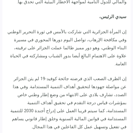
والمالي للدول النامية لمواجهة الأخطار البيئية التي تحدق بها.
سيدي الرئيس،
إن المرأة الجزائرية التي شاركت بالأمس في ثورة التحرير الوطني
وفي مكافحة الإرهاب، تواصل اليوم دورها المحوري في مسيرة
البناء الوطني، وهو دور مميز طالما عملت الجزائر على ترقيته،
علاوة على الاهتمامِ البالغِ أيضا بدورِ الشباب ومشاركته في الحياة
العامة.
إن الظرف الصعب الذي فرضته جائحة كوفيد-19 لم يثن الجزائر
عن مواصلة جهودها لتحقيق أهداف التنمية المستدامة. وفي هذا
الصدد، تشارِف بلادي على الانتهاء من وضعِ إطار وطني خاص
بمؤشرات قياس درجة التقدم في تحقيق أهداف التنمية
المستدامة، كما سيتم قريبا العمل على إدراج أجندة 2030 للتنمية
المستدامة في قوانين المالية السنوية وخلق إطار قانوني يساهم
في تفعيل وتسهيل عمل كل الفاعلين في هذا المجال.