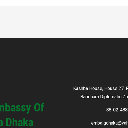
Kashba House, House 27, R
Baridhara Diplomatic Z
mbassy Of
a Dhaka
embalgdhaka@ya