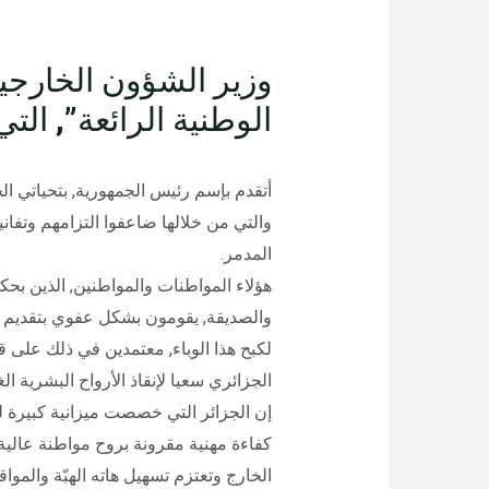
وزير الشؤون الخارجية
الوطنية الرائعة”, الت
أتقدم بإسم رئيس الجمهورية, بتحياتي الح
والتي من خلالها ضاعفوا التزامهم وتفا
المدمر.
هؤلاء المواطنات والمواطنين, الذين بحك
والصديقة, يقومون بشكل عفوي بتقديم 
لكبح هذا الوباء, معتمدين في ذلك على ق
الجزائري سعيا لإنقاذ الأرواح البشرية الغا
إن الجزائر التي خصصت ميزانية كبيرة ل
كفاءة مهنية مقرونة بروح مواطنة عالي
الخارج وتعتزم تسهيل هاته الهبّة والموا