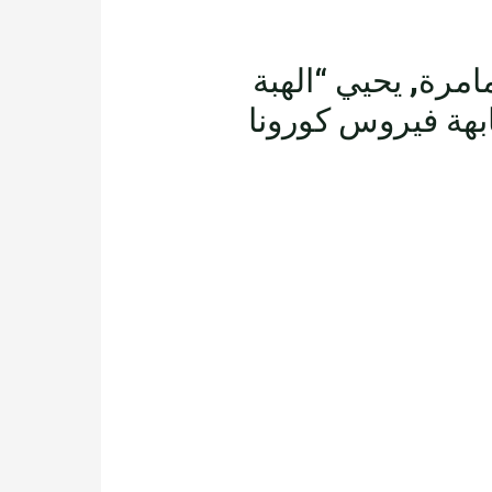
امرة, يحيي “الهبة
جابهة فيروس كورونا