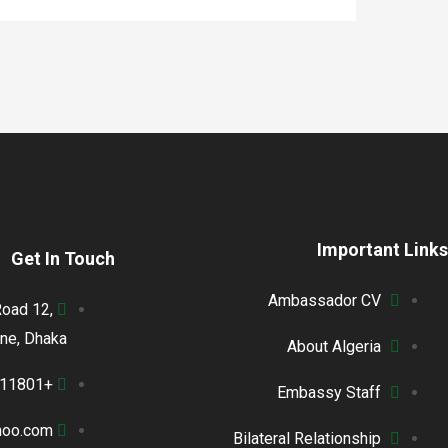
Important Links
Get In Touch
Ambassador CV
oad 12,
one, Dhaka
About Algeria
+88-02-48811801
Embassy Staff
hoo.com
Bilateral Relationship