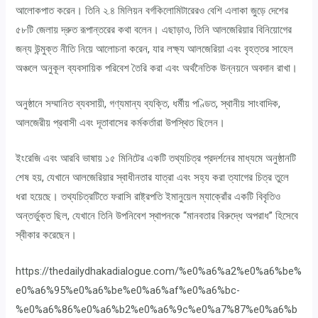
আলোকপাত করেন। তিনি ২.৪ মিলিয়ন বর্গকিলোমিটারেরও বেশি এলাকা জুড়ে দেশের
৫৮টি জেলায় দ্রুত রূপান্তরের কথা বলেন। এছাড়াও, তিনি আলজেরিয়ার বিনিয়োগের
জন্য উন্মুক্ত নীতি নিয়ে আলোচনা করেন, যার লক্ষ্য আলজেরিয়া এবং বৃহত্তর সাহেল
অঞ্চলে অনুকূল ব্যবসায়িক পরিবেশ তৈরি করা এবং অর্থনৈতিক উন্নয়নে অবদান রাখা।
অনুষ্ঠানে সম্মানিত ব্যবসায়ী, গণ্যমান্য ব্যক্তি, ধর্মীয় পণ্ডিত, স্থানীয় সাংবাদিক,
আলজেরীয় প্রবাসী এবং দূতাবাসের কর্মকর্তারা উপস্থিত ছিলেন।
ইংরেজি এবং আরবি ভাষায় ১৫ মিনিটের একটি তথ্যচিত্র প্রদর্শনের মাধ্যমে অনুষ্ঠানটি
শেষ হয়, যেখানে আলজেরিয়ার স্বাধীনতার যাত্রা এবং সহ্য করা ত্যাগের চিত্র তুলে
ধরা হয়েছে। তথ্যচিত্রটিতে ফরাসি রাষ্ট্রপতি ইমানুয়েল ম্যাক্রোঁর একটি বিবৃতিও
অন্তর্ভুক্ত ছিল, যেখানে তিনি উপনিবেশ স্থাপনকে “মানবতার বিরুদ্ধে অপরাধ” হিসেবে
স্বীকার করেছেন।
https://thedailydhakadialogue.com/%e0%a6%a2%e0%a6%be%
e0%a6%95%e0%a6%be%e0%a6%af%e0%a6%bc-
%e0%a6%86%e0%a6%b2%e0%a6%9c%e0%a7%87%e0%a6%b