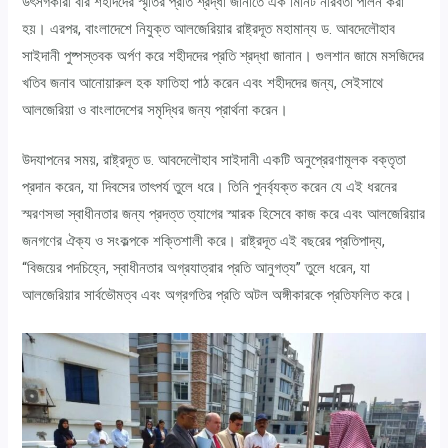
উৎসর্গকারী বীর শহীদদের স্মৃতির প্রতি শ্রদ্ধা জানাতে এক মিনিট নীরবতা পালন করা
হয়। এরপর, বাংলাদেশে নিযুক্ত আলজেরিয়ার রাষ্ট্রদূত মহামান্য ড. আবদেলৌহাব
সাইদানী পুষ্পস্তবক অর্পণ করে শহীদদের প্রতি শ্রদ্ধা জানান। গুলশান জামে মসজিদের
খতিব জনাব আনোয়ারুল হক ফাতিহা পাঠ করেন এবং শহীদদের জন্য, সেইসাথে
আলজেরিয়া ও বাংলাদেশের সমৃদ্ধির জন্য প্রার্থনা করেন।
উদযাপনের সময়, রাষ্ট্রদূত ড. আবদেলৌহাব সাইদানী একটি অনুপ্রেরণামূলক বক্তৃতা
প্রদান করেন, যা দিবসের তাৎপর্য তুলে ধরে। তিনি পুনর্ব্যক্ত করেন যে এই ধরনের
স্মরণসভা স্বাধীনতার জন্য প্রদত্ত ত্যাগের স্মারক হিসেবে কাজ করে এবং আলজেরিয়ার
জনগণের ঐক্য ও সংকল্পকে শক্তিশালী করে। রাষ্ট্রদূত এই বছরের প্রতিপাদ্য,
“বিজয়ের পদচিহ্নে, স্বাধীনতার অগ্রযাত্রার প্রতি আনুগত্য” তুলে ধরেন, যা
আলজেরিয়ার সার্বভৌমত্ব এবং অগ্রগতির প্রতি অটল অঙ্গীকারকে প্রতিফলিত করে।