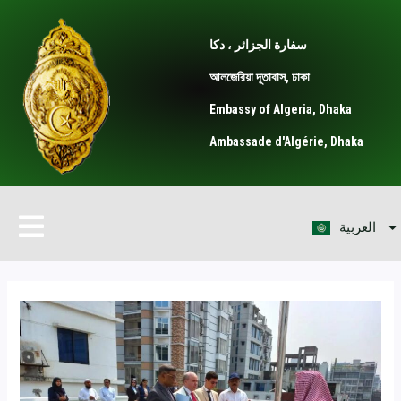
Skip
Post
to
navigation
سفارة الجزائر ، دكا
content
আলজেরিয়া দূতাবাস, ঢাকা
Embassy of Algeria, Dhaka
Ambassade d'Algérie, Dhaka
Français
Menu
العربية
English