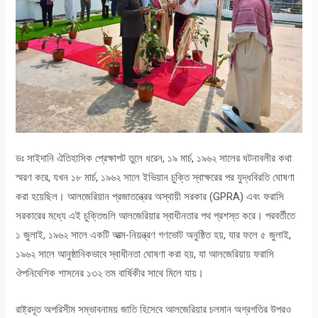
ডঃ সাইদানি ঐতিহাসিক প্রেক্ষাপট তুলে ধরেন, ১৯ মার্চ, ১৯৬২ সালের ঘটনাবলীর কথা
স্মরণ করে, যখন ১৮ মার্চ, ১৯৬২ সালে ইভিয়ান চুক্তি স্বাক্ষরের পর যুদ্ধবিরতি ঘোষণা
করা হয়েছিল। আলজেরিয়ান প্রজাতন্ত্রের অস্থায়ী সরকার (GPRA) এবং ফরাসি
সরকারের মধ্যে এই চুক্তিগুলি আলজেরিয়ার স্বাধীনতার পথ প্রশস্ত করে। পরবর্তীতে
১ জুলাই, ১৯৬২ সালে একটি আত্ম-নিয়ন্ত্রণ গণভোট অনুষ্ঠিত হয়, যার ফলে ৫ জুলাই,
১৯৬২ সালে আনুষ্ঠানিকভাবে স্বাধীনতা ঘোষণা করা হয়, যা আলজেরিয়ায় ফরাসি
ঔপনিবেশিক শাসনের ১৩২ তম বার্ষিকীর সাথে মিলে যায়।
রাষ্ট্রদূত অপরিসীম সম্ভাবনাময় জাতি হিসেবে আলজেরিয়ার চলমান অগ্রগতির উপরও