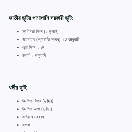
জাতীয় ছুটির পাশাপাশি সরকারী ছুটি:
স্বাধীনতা দিবস (৫ জুলাই)
ইয়েনায়ার (অ্যামাজি নববর্ষ): 12 জানুয়ারী
শ্রম দিবস: ১ মে
নববর্ষ: ১ জানুয়ারি
ধর্মীয় ছুটি:
ঈদ-উল-ফিতর (২ দিন)
ঈদ্-উল-আধা (২ দিন)
আউয়াল মহররম
আশুরা