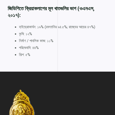
জিডিপিতে ক্রিয়াকলাপের মূল খাতগুলির ভাগ (ওএনএস,
২০১৭):
হাইড্রোকার্বন: ১৯% (রফতানির ৯৪.৫%; রাজ্যের আয়ের ৪৭%)
কৃষি: ১২%
নির্মাণ / পাবলিক কাজ: ১১%
পরিষেবাদি: ৪৪%
শিল্প: ৫%