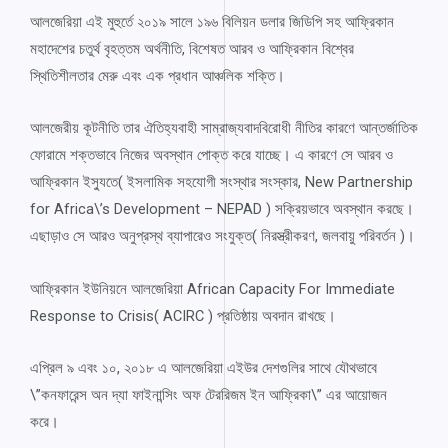
আলজেরিয়া এই মুহুর্তে ২০১৯ সালে ১৯৬ বিলিয়ন ডলার জিডিপি সহ আফ্রিকান
মহাদেশের চতুর্থ বৃহত্তম অর্থনীতি, বিশেষত আরব ও আফ্রিকান বিশ্বের
স্থিতিশীলতার মেরু এবং এক প্রধান আঞ্চলিক শক্তি।
আলজেরীয় কূটনীতি তার ঐতিহ্যবাহী সাম্রাজ্যবাদবিরোধী নীতির কারণে আন্তর্জাতিক
ফোরামে শক্তভাবে নিজের অবস্থান পোক্ত করে যাচ্ছে। এ কারণে সে আরব ও
আফ্রিকান ইস্যুতে( ইসলামিক সহযোগী সংস্থার সংস্কার, New Partnership
for Africa\’s Development – NEPAD ) সক্রিয়ভাবে অবস্থান করছে।
এছাড়াও সে আরও অনুপ্রস্থ ব্যাপারেও সংযুক্ত( নিরস্ত্রীকরণ, জলবায়ু পরিবর্তন )।
আফ্রিকান ইউনিয়নে আলজেরিয়া African Capacity For Immediate
Response to Crisis( ACIRC ) প্রতিষ্ঠায় অবদান রাখছে।
এপ্রিল ৯ এবং ১০, ২০১৮ এ আলজেরিয়া এইউর দেশগুলির সাথে যৌথভাবে
\”কনফারেন্স অন দ্যা ফাইনান্সিং অফ টেররিজম ইন আফ্রিকা\” এর আয়োজন
করে।