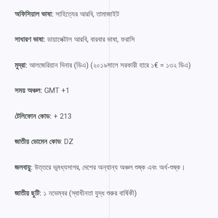
অফিসিয়াল ভাষা:
সাহিত্যের আরবি, তামাজাইট
সাধারণ ভাষা:
ডায়ালেক্টাল আরবি, বারবার ভাষা, ফরাসি
মুদ্রা:
আলজেরিয়ান দিনার (ডিএ) (২০১৯সালে সরকারী হারে ১€ = ১৩২ ডিএ)
সময় অঞ্চল:
GMT +1
টেলিফোন কোড:
+ 213
জাতীয় ডোমেন কোড
: DZ
জলবায়ু:
উত্তরে ভূমধ্যসাগর, দেশের অন্যান্য অঞ্চল শুষ্ক এবং অর্ধ-শুষ্ক।
জাতীয় ছুটি:
১ নভেম্বর (স্বাধীনতা যুদ্ধ শুরুর বার্ষিকী)