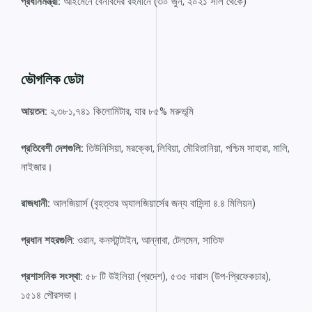
প্রধানমন্ত্রী:
আইমেনে বেনাবদের রহমানে (৩০ জুন, ২০২১ সাল থেকে)
ভৌগলিক ডেটা
আয়তন:
২,৩৮১,৭৪১ কিলোমিটার, যার ৮৫% মরুভূমি
প্রতিবেশী দেশগুলি:
তিউনিসিয়া, মরক্কো, লিবিয়া, মৌরিতানিয়া, পশ্চিম সাহারা, মালি,
নাইজার।
রাজধানী:
আলজিয়ার্স (বৃহত্তর অ্যালজিয়ার্সের জন্য বাসিন্দা ৪.৪ মিলিয়ন)
প্রধান শহরগুলি
: ওরান, কনস্টান্টাইন, আন্নাবা, টেলমেন, সাতিফ
প্রশাসনিক সংস্থা:
৫৮ টি উইলিয়া (প্রদেশ), ৫৩৫ দারাস (উপ-প্রিফেকচার),
১৫১৪ পৌরসভা।