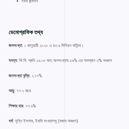
নবীর জন্মদিন
ডেমোগ্রাফিক তথ্য
জনসংখ্যা:
১ জানুয়ারী ২০২০ এ ৪৩.৯ মিলিয়ন বাসিন্দা।
ঘনত্ব:
কি.মি. প্রতি ১৬.০৮ জন; জনসংখ্যার ৫৬% এর অবস্থান ৩% অঞ্চলে
জনসংখ্যা বৃদ্ধি:
২.১৭%
আয়ু:
৭৭.২ বছর
শিক্ষার হার:
৭৭.৯%
ধর্ম:
সুন্নি ইসলাম, ইবাদি সংখ্যালঘু (মজাব অঞ্চলে)