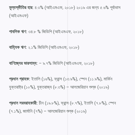
মূল্যস্ফীতির হার:
৪.৩% (আইএমএফ, ২০১৮) ২০১৯ এর জন্য ৫.৬% পূর্বাভাস
(আইএমএফ)
পাবলিক ঋণ:
৩৪.৮ % জিডিপি (আইএমএফ, ২০১৮)
বাহ্যিক ঋণ:
২.১% জিডিপি (আইএমএফ, ২০১৮)
বাণিজ্যের ভারসাম্য:
– ৯.৭% জিডিপি (আইএমএফ, ২০১৮)
প্রধান গ্রাহক:
ইতালি (১৬%), ফ্রান্স (১৩.৯%), স্পেন (১১.৯%), মার্কিন
যুক্তরাষ্ট্র (১০%), যুক্তরাজ্য (৮.৩%) – আলজেরিয়ান শুল্ক (২০১৯)
প্রধান সরবরাহকারী:
চীন (১৯.৮%), ফ্রান্স (৮.৭%), ইতালি (৭.৮%), স্পেন
(৭.১%), জার্মানি (৭%) – আলজেরিয়ান শুল্ক (২০১৯)