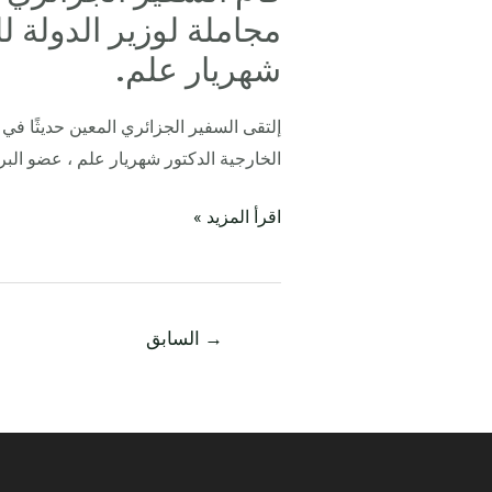
السفير
مجاملة لوزير الدولة 
الجزائري
شهريار علم.
السيد
رابح
إلتقى السفير الجزائري المعين حديثًا في 
العربي
الخارجية الدكتور شهريار علم ، عضو البرلمان، وهذا
بزيارة
مجاملة
اقرأ المزيد »
لوزير
الدولة
للشؤون
الخارجية
→
السابق
محمد
شهريار
علم.