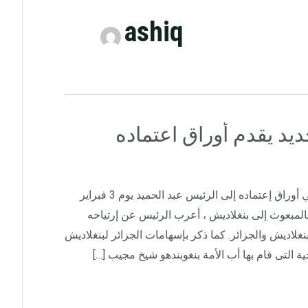
ashiq
يد يقدم أوراق اعتماده
قدم السفير المقيم ببنغلاديش رابح العربي أوراق إعتماده إلى الرئيس عبد الحميد يوم 3 فبراير
يبه بالمبعوث إلى بنغلاديش ، أعرب الرئيس عن إرتياحه
بنغلاديش والجزائر. كما ذكر بإسهامات الجزائر لبنغلاديش
خية التى قام بها أب الأمة بنغوبندهو شيخ مجيب […]