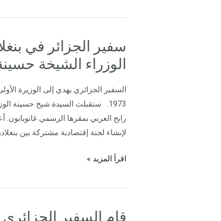
سفير الجزائر في بنغل
سفير
الجزائر
الوزراء الشيخة حسينة
في
بنغلاديش
السفير الجزائري يهدي إلى الوزيرة الأولى
رابح
العربي
رابح العربي بمقرها الرسمي غانوبابون. أع
يزور
لإنشاء لجنة إقتصادية مشتركة بين بنغلادي
رئيسة
الوزراء
اقرأ المزيد »
الشيخة
حسينة
قام السفير الجزائري ا
قام