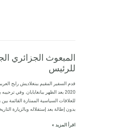
المبعوث الجزائري الجد
المبعوث
الجزائري
للرئيس
الجديد
يقدم
أوراق
2020 بعد الظهر ببانغابابان. وفي ترح
اعتماده
للعلاقات السياسية الممتازة القائمة بين 
للرئيس
بدون إطالة بعد إستقلاله وبالزيارة التاري
اقرأ المزيد »