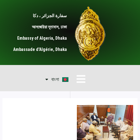
Post
خطي
لى
navigation
سفارة الجزائر ، دكا
لمحتوى
আলজেরিয়া দূতাবাস, ঢাকা
Embassy of Algeria, Dhaka
Ambassade d'Algérie, Dhaka
Français
القائمة
বাংলা
English